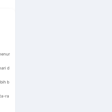
 menur
hari d
bih b
ta-ra