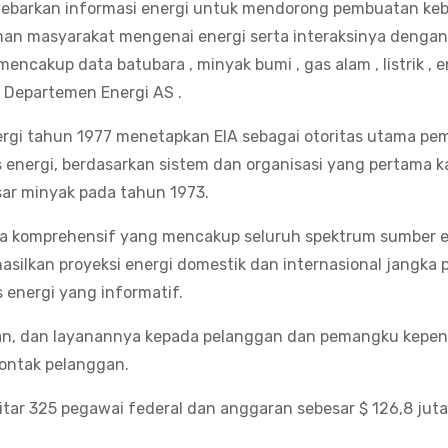
ebarkan informasi energi untuk mendorong pembuatan keb
aman masyarakat mengenai energi serta interaksinya dengan
cakup data batubara , minyak bumi , gas alam , listrik , e
ri Departemen Energi AS .
gi tahun 1977 menetapkan EIA sebagai otoritas utama pem
s energi, berdasarkan sistem dan organisasi yang pertama ka
sar minyak pada tahun 1973.
a komprehensif yang mencakup seluruh spektrum sumber 
hasilkan proyeksi energi domestik dan internasional jangka
 energi yang informatif.
oran, dan layanannya kepada pelanggan dan pemangku kepen
kontak pelanggan.
ekitar 325 pegawai federal dan anggaran sebesar $ 126,8 jut