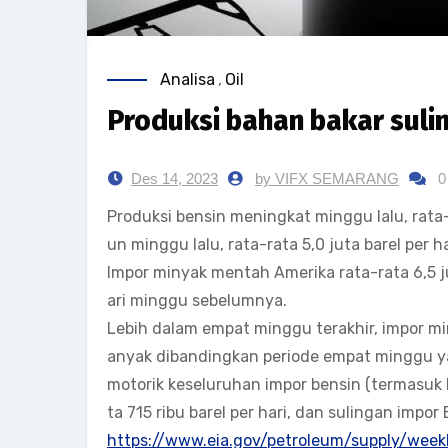
Analisa
,
Oil
Produksi bahan bakar sulin
Des 14, 2023
by VIFX SEMARANG
0
Produksi bensin meningkat minggu lalu, rata-
un minggu lalu, rata-rata 5,0 juta barel per ha
Impor minyak mentah Amerika rata-rata 6,5 jut
ari minggu sebelumnya.
Lebih dalam empat minggu terakhir, impor miny
anyak dibandingkan periode empat minggu y
motorik keseluruhan impor bensin (termasuk
ta 715 ribu barel per hari, dan sulingan impor 
https://www.eia.gov/petroleum/supply/week