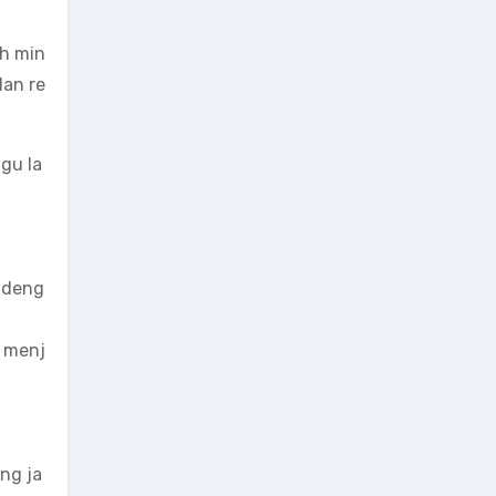
ah min
dan re
gu la
n deng
n menj
ng ja