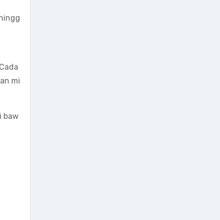
 hingg
 Cada
aan mi
i baw