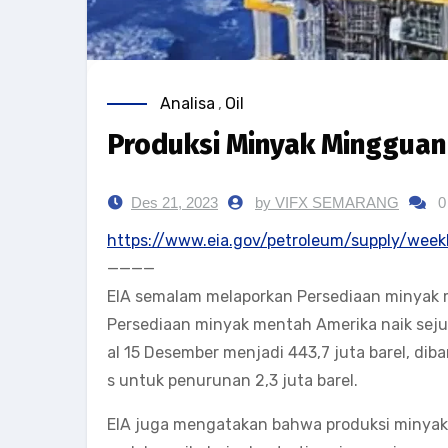
Analisa
,
Oil
Produksi Minyak Mingguan
Des 21, 2023
by VIFX SEMARANG
0
https://www.eia.gov/petroleum/supply/week
————
EIA semalam melaporkan Persediaan minyak me
Persediaan minyak mentah Amerika naik seju
al 15 Desember menjadi 443,7 juta barel, di
s untuk penurunan 2,3 juta barel.
EIA juga mengatakan bahwa produksi minyak me