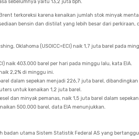
masa sebelumnya yaitu 13,2 juta bph.
Brent terkoreksi karena kenaikan jumlah stok minyak ment
iaan bensin dan distilat yang lebih besar dari perkiraan, 
hing, Oklahoma (USOICC=ECI) naik 1,7 juta barel pada ming
) naik 403.000 barel per hari pada minggu lalu, kata EIA.
aik 2,2% di minggu ini.
 barel dalam sepekan menjadi 226,7 juta barel, dibandingka
ters untuk kenaikan 1,2 juta barel.
diesel dan minyak pemanas, naik 1,5 juta barel dalam sepeka
kenaikan 500.000 barel, data EIA menunjukkan.
lah badan utama Sistem Statistik Federal AS yang bertanggu