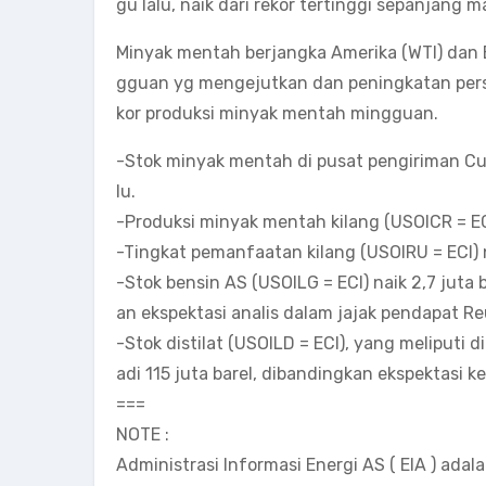
gu lalu, naik dari rekor tertinggi sepanjang 
Minyak mentah berjangka Amerika (WTI) dan 
gguan yg mengejutkan dan peningkatan persed
kor produksi minyak mentah mingguan.
-Stok minyak mentah di pusat pengiriman Cus
lu.
-Produksi minyak mentah kilang (USOICR = ECI
-Tingkat pemanfaatan kilang (USOIRU = ECI) n
-Stok bensin AS (USOILG = ECI) naik 2,7 juta
an ekspektasi analis dalam jajak pendapat Reu
-Stok distilat (USOILD = ECI), yang meliputi 
adi 115 juta barel, dibandingkan ekspektasi 
===
NOTE :
Administrasi Informasi Energi AS ( EIA ) ada