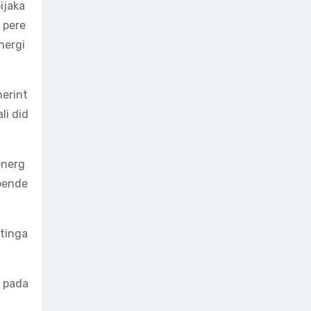
ijaka
 pere
nergi
erint
li did
energ
 pende
tinga
a pada