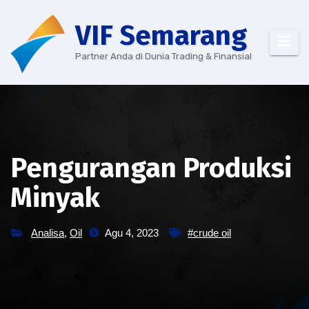
Skip
VIF Semarang
to
content
Partner Anda di Dunia Trading & Finansial
Pengurangan Produksi
Minyak
Analisa
,
Oil
Agu 4, 2023
#crude oil