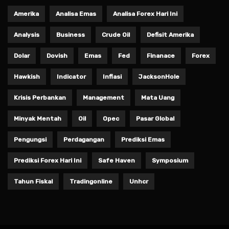
Amerika
Analisa Emas
Analisa Forex Hari Ini
Analysis
Business
Crude Oil
Defisit Amerika
Dolar
Dovish
Emas
Fed
Finanace
Forex
Hawkish
Indicator
Inflasi
JacksonHole
Krisis Perbankan
Management
Mata Uang
Minyak Mentah
Oil
Opec
Pasar Global
Pengungsi
Perdagangan
Prediksi Emas
Prediksi Forex Hari Ini
Safe Haven
Symposium
Tahun Fiskal
Tradingonline
Unhcr