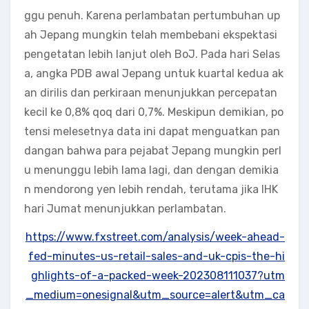
ggu penuh. Karena perlambatan pertumbuhan up
ah Jepang mungkin telah membebani ekspektasi
pengetatan lebih lanjut oleh BoJ. Pada hari Selas
a, angka PDB awal Jepang untuk kuartal kedua ak
an dirilis dan perkiraan menunjukkan percepatan
kecil ke 0,8% qoq dari 0,7%. Meskipun demikian, po
tensi melesetnya data ini dapat menguatkan pan
dangan bahwa para pejabat Jepang mungkin perl
u menunggu lebih lama lagi, dan dengan demikia
n mendorong yen lebih rendah, terutama jika IHK
hari Jumat menunjukkan perlambatan.
https://www.fxstreet.com/analysis/week-ahead-
fed-minutes-us-retail-sales-and-uk-cpis-the-hi
ghlights-of-a-packed-week-202308111037?utm
_medium=onesignal&utm_source=alert&utm_ca