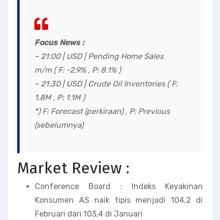
Focus News :
– 21:00 | USD | Pending Home Sales
m/m ( F: -2.9% , P: 8.1% )
– 21:30 | USD | Crude Oil Inventories ( F:
1.8M , P: 1.1M )
*) F: Forecast (perkiraan) , P: Previous
(sebelumnya)
Market Review :
Conference Board : Indeks Keyakinan
Konsumen AS naik tipis menjadi 104,2 di
Februari dari 103,4 di Januari