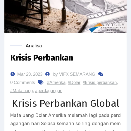
Analisa
Krisis Perbankan
Mar 29, 2023
by VIFX SEMARANG
0 Comments
#Amerika
,
#Dolar
,
#krisis perbankan
,
#Mata uang
,
#perdagangan
Krisis Perbankan Global
Mata uang Dolar Amerika melemah lagi pada perd
agangan hari Selasa kemarin seiring dengan mem