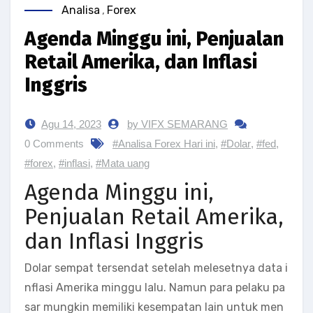
Analisa
,
Forex
Agenda Minggu ini, Penjualan
Retail Amerika, dan Inflasi
Inggris
Agu 14, 2023
by VIFX SEMARANG
0 Comments
#Analisa Forex Hari ini
,
#Dolar
,
#fed
,
#forex
,
#inflasi
,
#Mata uang
Agenda Minggu ini,
Penjualan Retail Amerika,
dan Inflasi Inggris
Dolar sempat tersendat setelah melesetnya data i
nflasi Amerika minggu lalu. Namun para pelaku pa
sar mungkin memiliki kesempatan lain untuk men