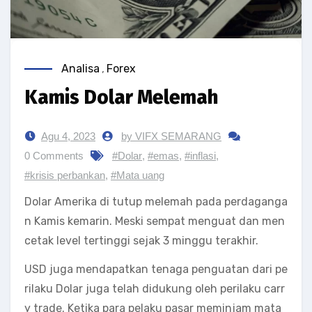
Analisa
,
Forex
Kamis Dolar Melemah
Agu 4, 2023
by VIFX SEMARANG
0 Comments
#Dolar
,
#emas
,
#inflasi
,
#krisis perbankan
,
#Mata uang
Dolar Amerika di tutup melemah pada perdaganga
n Kamis kemarin. Meski sempat menguat dan men
cetak level tertinggi sejak 3 minggu terakhir.
USD juga mendapatkan tenaga penguatan dari pe
rilaku Dolar juga telah didukung oleh perilaku carr
y trade. Ketika para pelaku pasar meminjam mata