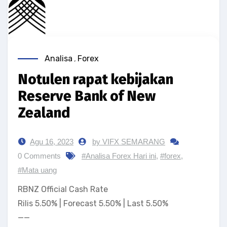
Analisa
,
Forex
Notulen rapat kebijakan
Reserve Bank of New
Zealand
Agu 16, 2023
by VIFX SEMARANG
0 Comments
#Analisa Forex Hari ini
,
#forex
,
#Mata uang
RBNZ Official Cash Rate
Rilis 5.50% | Forecast 5.50% | Last 5.50%
——