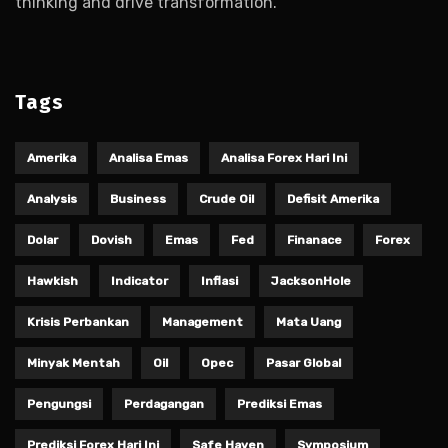
thinking and drive transformation.
Tags
Amerika
Analisa Emas
Analisa Forex Hari Ini
Analysis
Business
Crude Oil
Defisit Amerika
Dolar
Dovish
Emas
Fed
Finanace
Forex
Hawkish
Indicator
Inflasi
JacksonHole
Krisis Perbankan
Management
Mata Uang
Minyak Mentah
Oil
Opec
Pasar Global
Pengungsi
Perdagangan
Prediksi Emas
Prediksi Forex Hari Ini
Safe Haven
Symposium