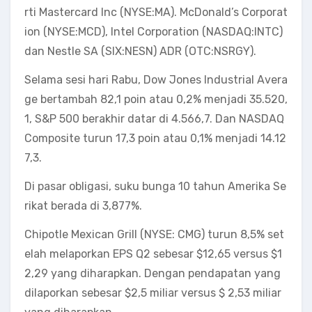
rti Mastercard Inc (NYSE:MA). McDonald’s Corporat
ion (NYSE:MCD), Intel Corporation (NASDAQ:INTC)
dan Nestle SA (SIX:NESN) ADR (OTC:NSRGY).
Selama sesi hari Rabu, Dow Jones Industrial Avera
ge bertambah 82,1 poin atau 0,2% menjadi 35.520,
1, S&P 500 berakhir datar di 4.566,7. Dan NASDAQ
Composite turun 17,3 poin atau 0,1% menjadi 14.12
7,3.
Di pasar obligasi, suku bunga 10 tahun Amerika Se
rikat berada di 3,877%.
Chipotle Mexican Grill (NYSE: CMG) turun 8,5% set
elah melaporkan EPS Q2 sebesar $12,65 versus $1
2,29 yang diharapkan. Dengan pendapatan yang
dilaporkan sebesar $2,5 miliar versus $ 2,53 miliar