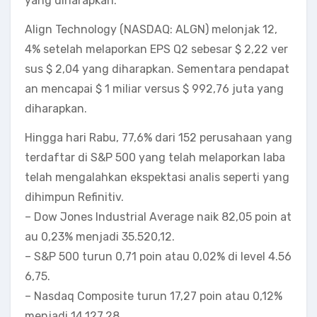
yang diharapkan.
Align Technology (NASDAQ: ALGN) melonjak 12,
4% setelah melaporkan EPS Q2 sebesar $ 2,22 ver
sus $ 2,04 yang diharapkan. Sementara pendapat
an mencapai $ 1 miliar versus $ 992,76 juta yang
diharapkan.
Hingga hari Rabu, 77,6% dari 152 perusahaan yang
terdaftar di S&P 500 yang telah melaporkan laba
telah mengalahkan ekspektasi analis seperti yang
dihimpun Refinitiv.
– Dow Jones Industrial Average naik 82,05 poin at
au 0,23% menjadi 35.520,12.
– S&P 500 turun 0,71 poin atau 0,02% di level 4.56
6,75.
– Nasdaq Composite turun 17,27 poin atau 0,12%
menjadi 14.127,28.