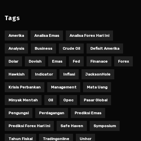
Tags
Amerika
Analisa Emas
Analisa Forex Hari Ini
Analysis
Business
Crude Oil
Defisit Amerika
Dolar
Dovish
Emas
Fed
Finanace
Forex
Hawkish
Indicator
Inflasi
JacksonHole
Krisis Perbankan
Management
Mata Uang
Minyak Mentah
Oil
Opec
Pasar Global
Pengungsi
Perdagangan
Prediksi Emas
Prediksi Forex Hari Ini
Safe Haven
Symposium
Tahun Fiskal
Tradingonline
Unhcr