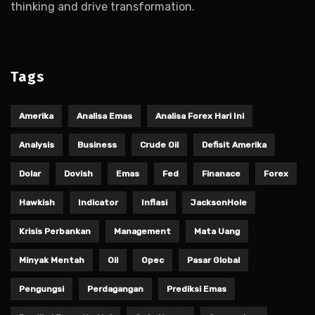
thinking and drive transformation.
Tags
Amerika
Analisa Emas
Analisa Forex Hari Ini
Analysis
Business
Crude Oil
Defisit Amerika
Dolar
Dovish
Emas
Fed
Finanace
Forex
Hawkish
Indicator
Inflasi
JacksonHole
Krisis Perbankan
Management
Mata Uang
Minyak Mentah
Oil
Opec
Pasar Global
Pengungsi
Perdagangan
Prediksi Emas